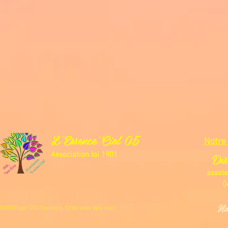
L'Essence'Ciel 05
Notre 
Dis
Association loi 1901
assol
0
No
©2020 par CIU Technics. Créé avec
Wix.com